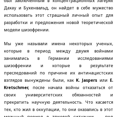
был заключенным в концентрационных лагерях
Дахау и Бухенвальд, он найдет в себе мужество
использовать этот страшный личный опыт для
разработки и предложения новой теоретической
модели шизофрении.
Мы уже называли имена некоторых ученых,
которые в период между двумя войнами
занимались в Германии исследованиями
шизофрении и которые в результате
преследований по причине их антинацистских
взглядов вынуждены были, как
K. Jaspers
или
E.
K
retschmer,
после начала войны отказаться от
своих университетских обязанностей и
прекратить научную деятельность. Что касается
тех, кто жил в оккупации, то они оказались в этот
мрачный период в тяжелой ситуации — под