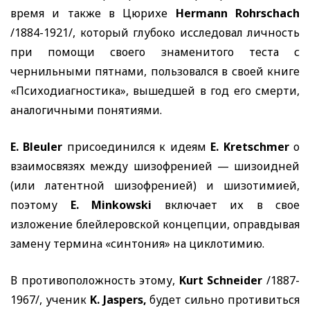
время и также в Цюрихе
Hermann Rohrschach
/1884-1921/, который глубоко исследовал личность
при помощи своего знаменитого теста с
чернильными пятнами, пользовался в своей книге
«Психодиагностика», вышедшей в год его смерти,
аналогичными понятиями.
E. Bleuler
присоединился к идеям
E. Kretschmer
о
взаимосвязях между шизофренией — шизоидней
(или латентной шизофренией) и шизотимией,
поэтому
E. Minkowski
включает их в свое
изложение блейлеровской концепции, оправдывая
замену термина «синтония» на циклотимию.
В противоположность этому,
Kurt Schneider
/1887-
1967/, ученик
K. Jaspers,
будет сильно противиться