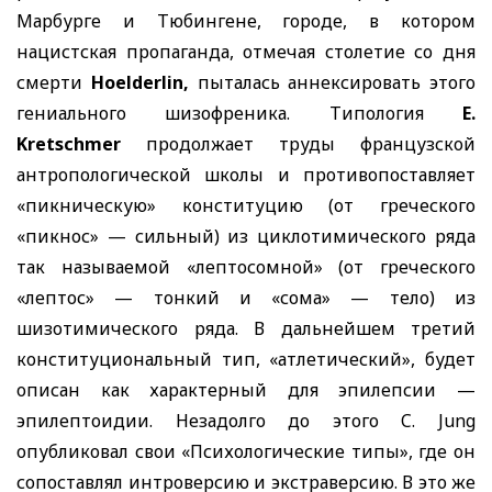
Марбурге и Тюбингене, городе, в котором
нацистская пропаганда, отмечая столетие со дня
смерти
Hoelderlin,
пыталась аннексировать этого
гениального шизофреника. Типология
E.
Kretschmer
продолжает труды французской
антропологической школы и противопоставляет
«пикническую» конституцию (от греческого
«пикнос» — сильный) из циклотимического ряда
так называемой «лептосомной» (от греческого
«лептос» — тонкий и «сома» — тело) из
шизотимического ряда. В дальнейшем третий
конституциональный тип, «атлетический», будет
описан как характерный для эпилепсии —
эпилептоидии. Незадолго до этого
C. Jung
опубликовал свои «Психологические типы», где он
сопоставлял интроверсию и экстраверсию. В это же