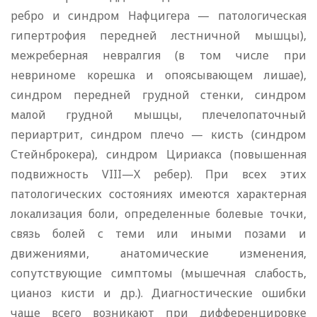
ребро и синдром Нафцигера — патологическая
гипертрофия передней лестничной мышцы),
межреберная невралгия (в том числе при
невриноме корешка и опоясывающем лишае),
синдром передней грудной стенки, синдром
малой грудной мышцы, плечелопаточный
периартрит, синдром плечо — кисть (синдром
Стейнброкера), синдром Цириакса (повышенная
подвижность VIII—X ребер). При всех этих
патологических состояниях имеются характерная
локализация боли, определенные болевые точки,
связь болей с теми или иными позами и
движениями, анатомические изменения,
сопутствующие симптомы (мышечная слабость,
цианоз кисти и др.). Диагностические ошибки
чаще всего возникают при дифференцировке