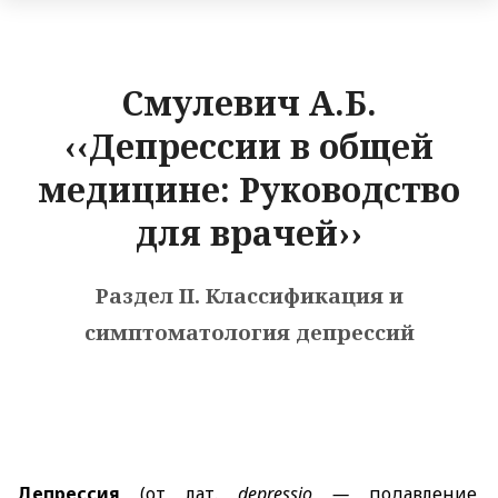
Смулевич А.Б.
‹‹Депрессии в общей
медицине: Руководство
для врачей››
Раздел II. Классификация и
симптоматология депрессий
Депрессия
(от лат.
depressio
—
подавление,