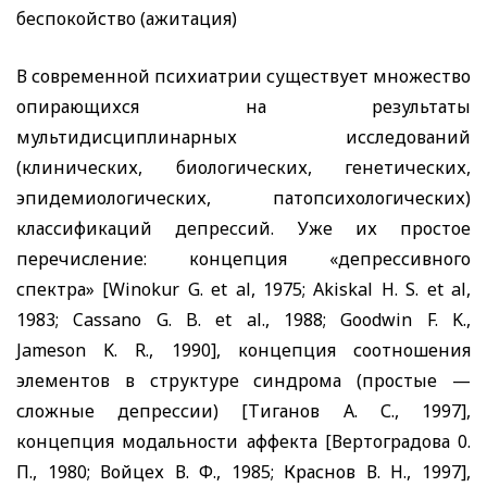
беспокойство (ажитация)
В современной психиатрии существует множество
опирающихся на результаты
мультидисциплинарных исследований
(клинических, биологических, генетических,
эпидемиологических, патопсихологических)
классификаций депрессий. Уже их простое
перечисление: концепция «депрессивного
спектра»
[Winokur G. et al,
1975;
Akiskal H. S. et al,
1983;
Cassano G. B. et al.,
1988;
Goodwin F. K.,
Jameson K. R.,
1990], концепция соотношения
элементов в структуре синдрома (простые —
сложные депрессии) [Тиганов А. С., 1997],
концепция модальности аффекта [Вертоградова 0.
П., 1980; Войцех В. Ф., 1985; Краснов В. Н., 1997],