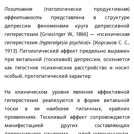
Позитивная
(патологически продуктивная)
аффективность
представлена в структуре
депрессии феноменами круга депрессивной
гиперестезии
[Griesinger W.,
1866] — «психическая
гиперестезия
(hyperalgesia psychica)»
[Корсаков С. С.,
1913]. Патологический аффект предельно выражен
при витальной (тоскливой) депрессии, осознается
как тягостное психическое расстройство и носит
особый, протопатический характер.
На клиническом уровне явления эффективной
гиперестезии реализуются в форме витальной
тоски в ее наиболее типичных, крайних
проявлениях. Тоскливый аффект сопровождается
манифестацией других составляющих
депрессивного синдрома — идей малоценности,