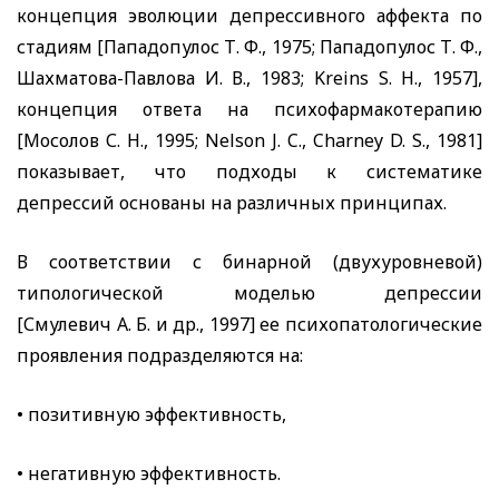
концепция эволюции депрессивного аффекта по
стадиям [Пападопулос Т. Ф., 1975; Пападопулос Т. Ф.,
Шахматова-Павлова И. В., 1983;
Kreins S.
Н., 1957],
концепция ответа на психофармакотерапию
[Мосолов С. Н., 1995;
Nelson J. C., Charney D. S.,
1981]
показывает, что подходы к систематике
депрессий основаны на различных принципах.
В соответствии с бинарной (двухуровневой)
типологической моделью депрессии
[Смулевич А. Б. и др., 1997] ее психопатологические
проявления подразделяются на:
• позитивную эффективность,
• негативную эффективность.