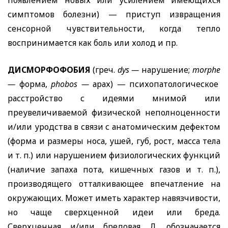
появлением новых или усилением имеющихся
симптомов болезни) — приступ извращения
сенсорной чувствительности, когда тепло
воспринимается как боль или холод и пр.
ДИСМОРФОФОБИЯ
(греч.
dys
—
нарушение;
morphe
—
форма,
phobos
—
арах) — психопатологическое
расстройство с идеями мнимой или
преувеличиваемой физической неполноценности
и/или уродства в связи с анатомическим дефектом
(форма и размеры носа, ушей, губ, рост, масса тела
и т. п.) или нарушением физиологических функций
(наличие запаха пота, кишечных газов и т. п.),
производящего отталкивающее впечатление на
окружающих. Может иметь характер навязчивости,
но чаще сверхценной идеи или бреда.
Сверхценная и/или бредовая Д. обозначается