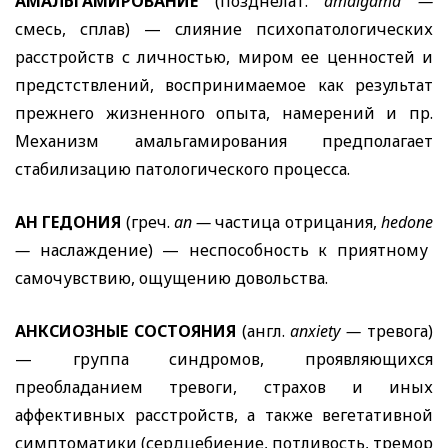
АМАЛЬГАМИРОВАНИЕ
(позднелат.
amalgama
—
смесь, сплав) — слияние психопатологических
расстройств с личностью, миром ее ценностей и
предстствлений, воспринимаемое как результат
прежнего жизненного опыта, намерений и пр.
Механизм амальгамирования предполагает
стабилизацию патологического процесса.
АН ГЕДОНИЯ
(греч.
an
—
частица отрицания,
hedone
—
наслаждение) — неспособность к приятному
самочувствию, ощущению довольства.
АНКСИОЗНЫЕ СОСТОЯНИЯ
(англ.
anxiety
—
тревога)
— группа синдромов, проявляющихся
преобладанием тревоги, страхов и иных
аффективных расстройств, а также вегетативной
симптоматики (сердцебиение, потливость, тремор