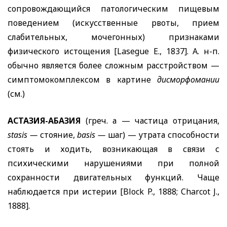
сопровождающийся патологическим пищевым
поведением (искусственные рвоты, прием
слабительных, мочегонных) признаками
физического истощения [
Lasegue E
., 1837]. А. н-п.
обычно является более сложным расстройством —
симптомокомплексом в картине
дисморфомании
(см.)
АСТАЗИЯ-АБАЗИЯ
(греч. а — частица отрицания,
stasis
—
стояние,
basis
—
шаг) — утрата способности
стоять и ходить, возникающая в связи с
психическими нарушениями при полной
сохранности двигательных функций. Чаще
наблюдается при истерии [
Block P
., 1888;
Charcot J
.,
1888].