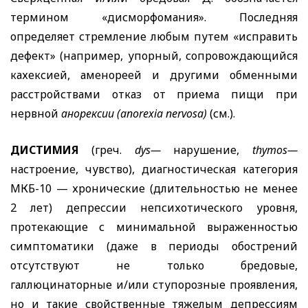
термином «дисморфомания». Последняя
определяет стремление любым путем «исправить
дефект» (например, упорный, сопровождающийся
кахексией, аменореей и другими обменными
расстройствами отказ от приема пищи при
нервной
анорексии (
anorexia
nervosa
)
(см.).
ДИСТИМИЯ
(греч.
dys
—
нарушение,
thymos
—
настроение, чувство), диагностическая категория
МКБ-10 — хронические (длительностью не менее
2 лет) депрессии непсихотического уровня,
протекающие с минимальной выраженностью
симптоматики (даже в периоды обострений
отсутствуют не только бредовые,
галлюцинаторные и/или ступорозные проявления,
но и такие свойственные тяжелым депрессиям