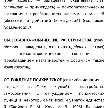
(греч.
obsessio
—
овладевать, охватывать, лат.
compulsum
—
принуждать) — психопатологические
состояния с преобладанием навязчивых мыслей
(обсессий) и действий (компульсий) (см. также
Навязчивости).
ОБСЕССИВНО-ФОБИЧЕСКИЕ РАССТРОЙСТВА
(греч.
obsessio
—
овладевать, охватывать,
phobos
—
страх)
— психопатологические состояния с
преобладанием навязчивостей и фобий (см. также
навязчивости).
ОТЧУЖДЕНИЕ ПСИХИЧЕСКОЕ
(син.: абалиенация —
лат.
ab
—
от,
alienus
—
чужой) — расстройство
самосознания с отчуждением психических
функций (некоторых или всех) и утратой единства
Я [Блейхер В. М., Крук И. В., 1996]. Включает