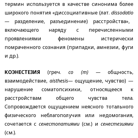
термин используется в качестве синонима более
широкого понятия «диссоциативные (лат.
dissodatio
—
разделение, разъединение) расстройства»,
включающего наряду с перечисленными
проявлениями феномены истерически
помраченного сознания (припадки, амнезии, фуги
и др.).
КОЭНЕСТЕЗИЯ
(греч.
со (т) —
общность,
взаимодействие,
aisthesis
—
ощущение, чувство) —
нарушение соматопсихики, относящееся к
расстройствам общего чувства тела.
Сопровождается ощущением неясного тотального
физического неблагополучия или недомогания,
сочетается с
сенестопатиями
(см.) и
сенестезиями
(см.).