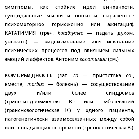
симптомы, как стойкие идеи виновности,
суицидальные мысли и попытки, выраженное
психомоторное торможение или ажитация).
КАТАТИМИЯ (греч.
katathymeo
—
падать духом,
унывать) — видоизменение или искажение
психических процессов под влиянием сильных
эмоций и аффектов. Антоним
голотимии
(см.).
КОМОРБИДНОСТЬ
(лат.
со —
пристствка со-,
вместе,
morbus
— болезнь) — сосуществование
двух и/или более синдромов
(транссиндромальная К.) или заболеваний
(транснозологическая К.) у одного пациен
та,
патогенетически взаимосвязанных между собой
или совпадающих по времени (хронологическая К.).