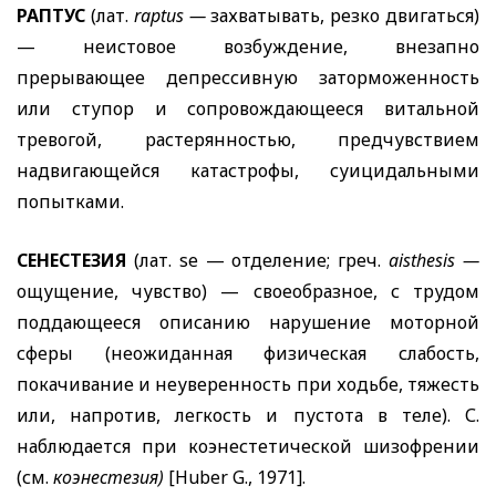
РАПТУС
(лат.
raptus
—
захватывать, резко двигаться)
— неистовое возбуждение, внезапно
прерывающее депрессивную заторможенность
или ступор и сопровождающееся витальной
тревогой, растерянностью, предчувствием
надвигающейся катастрофы, суицидальными
попытками.
СЕНЕСТЕЗИЯ
(лат.
se
— отделение; греч.
aisthesis
—
ощущение, чувство) — своеобразное, с трудом
поддающееся описанию нарушение моторной
сферы (неожиданная физическая слабость,
покачивание и неуверенность при ходьбе, тяжесть
или, напротив, легкость и пустота в теле). С.
наблюдается при коэнестетической шизофрении
(см.
коэнестезия)
[
Huber G
., 1971].