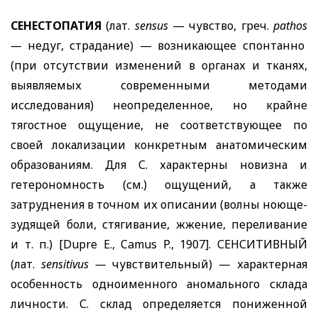
СЕНЕСТОПАТИЯ
(лат.
sensus
— чувство, греч.
pathos
—
недуг, страдание) — возникающее спонтанно
(при отсутствии изменений в органах и тканях,
выявляемых современными методами
исследования) неопределенное, но крайне
тягостное ощущение, не соответствующее по
своей локализации конкретным анатомическим
образованиям. Для С. характерны новизна и
гетерономность (см.) ощущений, а также
затруднения в точном их описании (волны ноюще-
зудящей боли, стягивание, жжение, переливание
и т. п.)
[Dupre E., Camus P., 1907].
СЕНСИТИВНЫЙ
(лат.
sensitivus
—
чувствительный) — характерная
особенность одноименного аномального склада
личности. С. склад определяется пониженной