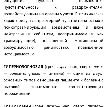
ощущение, чувство) — повышенная
чувствительность к раздражителям,
воздействующим на органы чувств. Г. психическая
характеризуется чрезмерной чувствительностью к
психотравмирующим воздействиям (и даже
нейтральным событиям, воспринимаемым как
травмирующие), повышенной эмоциональной
возбудимостью, ранимостью, повышенной
истощаемостью.
ГИПЕРНОЗОГНОЗИЯ
(греч.
hyper
—
над, сверх,
nosos
—
болезнь,
gnosis
— знание) — один из двух
основных типов отношения пациента к болезни с
высокой значимостью соответствующих
переживаний.
ГИПЕРТИМИЯ
(греч.
hy
per
—
над, сверх,
thymos
—