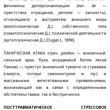
феномены деперсонализации (лат.
de
—
пристствка отрицания,
persona
—
личность),
относящиеся к восприятию внешнего мира
(аллопсихическая Д.), собственного тела
(соматопсихическая Д.), психической деятельности
(аутопсихическая Д.) [
Dugas
L
, 1898].
ПАНИЧЕСКАЯ АТАКА (греч.
panikos
—
внезапный,
сильный арах, букв, внушаемый богом лесов
Паном) — приступ внезапной тревоги со страхами
(смерти, потери самоконтроля и пр.) и
массивными вегетативными проявлениями,
возникающий как в связи с определенными
обстоятельствами, так и беспричинно.
ПОСТТРАВМАТИЧЕСКОЕ СТРЕССОВОЕ