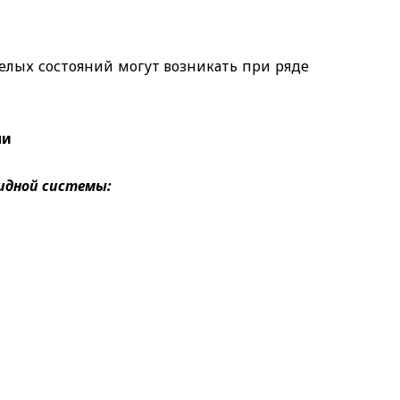
елых состояний могут возникать при ряде
ми
идной системы: