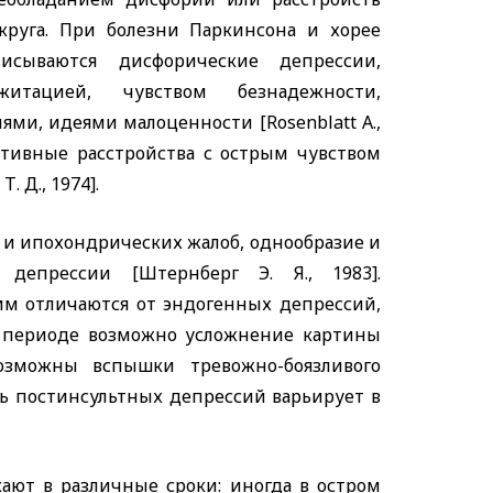
круга. При болезни Паркинсона и хорее
исываются дисфорические депрессии,
итацией, чувством безнадежности,
лями, идеями малоценности
[Rosenblatt A.,
ктивные расстройства с острым чувством
 Д., 1974].
 и ипохондрических жалоб, однообразие и
депрессии [Штернберг Э. Я., 1983].
м отличаются от эндогенных депрессий,
м периоде возможно усложнение картины
возможны вспышки тревожно-боязливого
ь постинсультных депрессий варьирует в
ают в различные сроки: иногда в остром