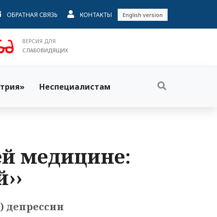
ОБРАТНАЯ СВЯЗЬ
КОНТАКТЫ
English version
ВЕРСИЯ ДЛЯ
СЛАБОВИДЯЩИХ
трия»
Неспециалистам
ей медицине:
й››
) депрессии