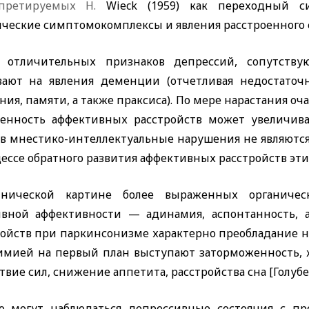
рпретируемых Н.
Wieck
(1959) как переходный 
ические симптомокомплексы и явления расстроенного 
 отличительных признаков депрессий, сопутству
вают на явления деменции (отчетливая недостаточ
ия, памяти, а также праксиса). По мере нарастания 
енность аффективных расстройств может увеличиватьс
ев мнестико-интеллектуальные нарушения не являютс
ессе обратного развития аффективных расстройств эти
нической картине более выраженных органиче
ивной аффективности — адинамия, аспонтанность, а
ройств при паркинсонизме характерно преобладание н
имией на первый план выступают заторможенность, ж
твие сил, снижение аппетита, расстройства сна [Голубев В
о могут наблюдаться депрессивные состояния с пр