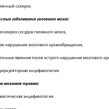
еянный склероз.
стые заболевания головного мозга:
осклероз сосудов головного мозга,
рое нарушение мозгового кровообращения,
точные явления после острого нарушения мозгового к
циркуляторная энцефалопатия.
о-мозговая травма:
матическая энцефалопатия.