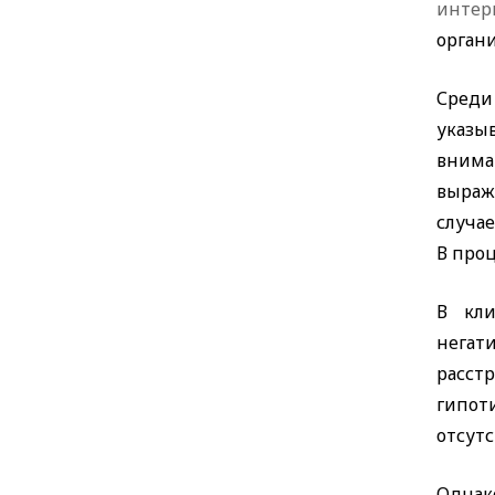
инте
орган
Среди
указы
вниман
выраж
случа
В проц
В кли
негат
расст
гипот
отсутс
Однак