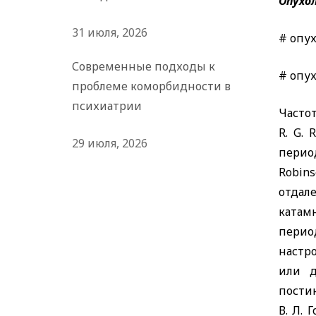
Опухол
31 июля, 2026
# опух
Современные подходы к
# опух
проблеме коморбидности в
психиатрии
Часто
R. G. 
29 июля, 2026
перио
Robins
отдал
катам
перио
настр
или д
пости
В. Л. 