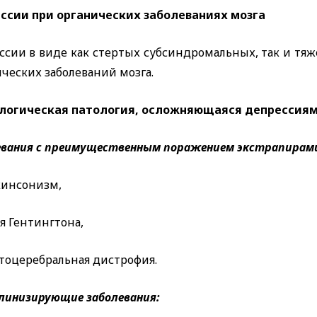
ссии при органических заболеваниях мозга
ссии в виде как стертых субсиндромальных, так и тяж
ческих заболеваний мозга.
логическая патология, осложняющаяся депрессия
евания с преимущественным поражением экстрапирам
кинсонизм,
я Гентингтона,
тоцеребральная дистрофия.
линизирующие заболевания: