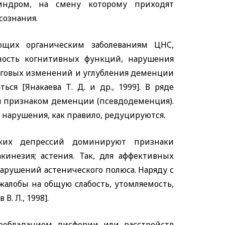
синдром, на смену которому приходят
сознания.
ющих органическим заболеваниям ЦНС,
ность когнитивных функций, нарушения
очаговых изменений и углубления деменции
я [Янакаева Т. Д. и др., 1999]. В ряде
я признаком деменции (псевдодеменция).
 нарушения, как правило, редуцируются.
ских депрессий доминируют признаки
кинезия; астения. Так, для аффективных
арушений астенического полюса. Наряду с
алобы на общую слабость, утомляемость,
. Л., 1998].
еобладанием дисфории или расстройств