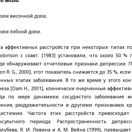
и мозга:
оли височной доли,
оли лобной доли.
та аффективных расстройств при некоторых типах пор
Robinson
с соавт. [1983] установили, что около 50 
де обнаруживают отчетливые признаки депрессии. 
on R. G.,
2000], этот показатель снижается до 35 %, есл
енных этапах заболевания. В то же время у этого кон
неза
[Dam H.,
2001], клинически очерченные аффективн
да по мере динамики сосудистого заболевания м
оения, раздражительности и другими признаками х
истимии. Частота этих расстройств превосходит 
нсультного периода. Распространенность депр
Голубева, Я. И. Левина и А. М. Вейна (1999), превы