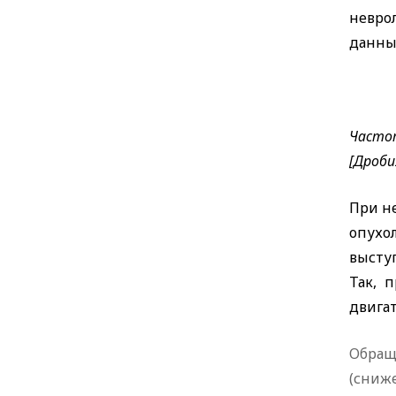
невро
данны
Часто
[Дроби
При н
опухо
выступ
Так, 
двигат
Обращ
(сниж