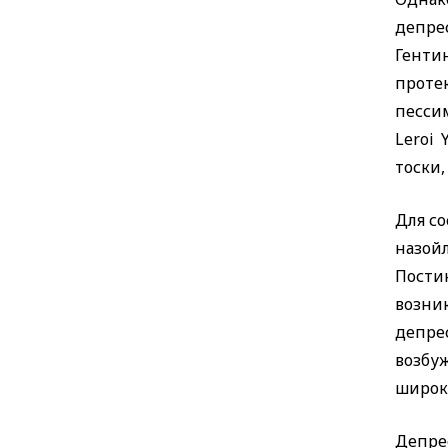
депре
Генти
прот
песси
Leroi 
тоски,
Для с
назой
Пости
возни
депре
возбу
широки
Депре