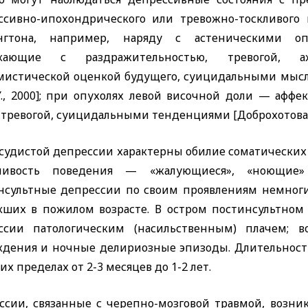
ссивно-ипохондрического или тревожно-тоскливого 
нгтона, например, наряду с астеническими оп
екающие с раздражительностью, тревогой, аж
мистической оценкой будущего, суицидальными мыс
Y.,
2000]; при опухолях левой височной доли — аффе
 тревогой, суицидальными тенденциями [Доброхотова Т.
осудистой депрессии характерны обилие соматических
ливость поведения — «жалующиеся», «ноющие» 
нсультные депрессии по своим проявлениям немноги
кших в пожилом возрасте. В остром постинсультно
ссии патологическим (насильственным) плачем; 
ждения и ночные делириозные эпизоды. Длительност
х пределах от 2-3 месяцев до 1-2 лет.
ссии, связанные с черепно-мозговой травмой, возник