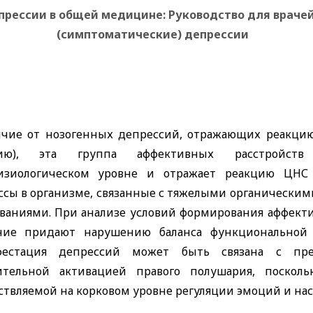
прессии в общей медицине: Руководство для враче
(симптоматические) депрессии
ичие от нозогенных депрессий, отражающих реакцию 
цию), эта группа аффективных расстройств
изиологическом уровне и отражает реакцию ЦНС
ссы в организме, связанные с тяжелыми органическим
еваниями. При анализе условий формирования аффекти
ние придают нарушению баланса функциональной 
фестация депрессий может быть связана с пр
ительной активацией правого полушария, поскол
ствляемой на корковом уровне регуляции эмоций и нас