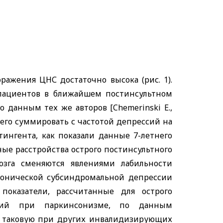
ажения ЦНС достаточно высока (рис. 1).
% пациентов в ближайшем постинсультном
По данным тех же авторов
[Chemerinski E.,
и его суммировать с частотой депрессий на
тингента, как показали данные 7-летнего
ые расстройства острого постинсультного
озга сменяются явлениями лабильности
ронической субсиндромальной депрессии
показатели, рассчитанные для острого
ессий при паркинсонизме, по данным
шает таковую при других инвалидизирующих