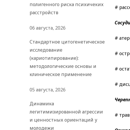
полигенного риска психичеких
# расс
расстройств
Сосуди
06 августа, 2026
# атер
Стандартное цитогенетическое
исследование
# ост
(кариотипирование):
методологические основы и
# оста
клиническое применение
# дис
05 августа, 2026
Черепн
Динамика
легитимизированной агрессии
# трав
и ценностных ориентаций у
молодежи