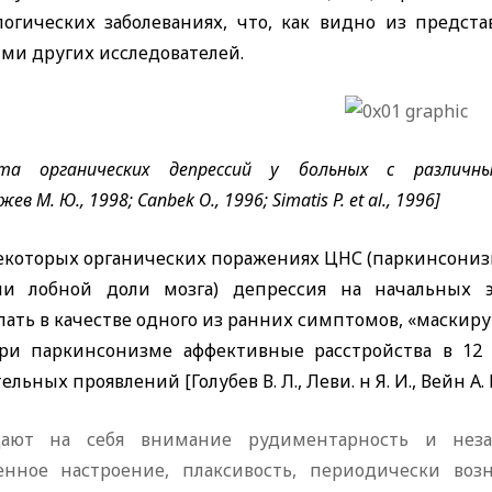
логических заболеваниях, что, как видно из предста
ми других исследователей.
та органических депрессий у больных с различны
жев М. Ю., 1998;
Canbek
О., 1996;
Simatis
P. et al.,
1996]
екоторых органических поражениях ЦНС (паркинсонизм,
ли лобной доли мозга) депрессия на начальных э
ать в качестве одного из ранних симптомов, «маскир
при паркинсонизме аффективные расстройства в 12
ельных проявлений [Голубев В. Л., Леви. н Я. И., Вейн А. М
ают на себя внимание рудиментарность и неза
енное настроение, плаксивость, периодически воз