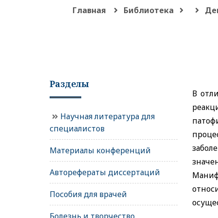
Главная
Библиотека
Де
Разделы
В отл
реак
Научная литература для
патоф
специалистов
проце
забол
Материалы конференций
значе
Авторефераты диссертаций
Мани
относ
Пособия для врачей
осуще
Болезнь и творчество