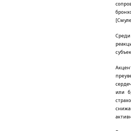
сопро
бронх
[Смуле
Среди
реакц
субъек
Акцен
преув
серде
или б
страх
снижа
актив