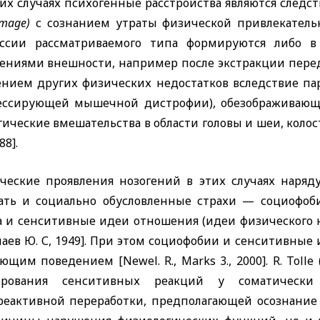
их случаях психогенные расстройства являются следс
image)
с сознанием утраты физической привлекатель
ссии рассматриваемого типа формируются либо в
ениями внешности, например после экстракции пере
ением других физических недостатков вследствие па
ессирующей мышечной дистрофии), обезображивающи
гические вмешательства в области головы и шеи, коло
88].
ческие проявления нозогений в этих случаях наряд
ать и социально обусловленные страхи — социофобии
а и сенситивные идеи отношения (идеи физического 
лаев Ю. С, 1949]. При этом социофобии и сенситивны
ающим поведением
[Newel. R., Marks
3., 2000].
R. Tolle
рования сенситивных реакций у соматически 
реактивной переработки, предполагающей осознание 