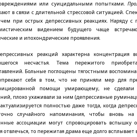
овреждениями или суицидальными попытками.
Про
кают в связи с длительной стрессовой ситуацией. Сп
 чем при острых депрессивных реакциях. Наряду с 
мистическим видением будущего чаще встречаютс
ические и ипохондрические проявления.
епрессивных реакций характерна концентрация в
вшегося несчастья. Тема пережитого приобре
тавлений. Больные поглощены тягостными воспомина
упрекают себя в том, что не приняли мер для пре
фицированной помощи умирающему, не сделали в
аний, плохо ухаживали за ним (депрессивные руминац
актуализируется полностью даже тогда, когда депрес
точно случайного напоминания, чтобы вновь на 
енные ассоциации могут спровоцировать вспышку о
я отвлечься, то пережитая драма еще долго всплывае