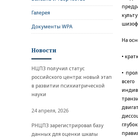
предр
Галерея
культ
шизофр
Документы WPA
На ос
Новости
• крат
НЦПЗ получил статус
• прол
российского центра: новый этап
всег
в развитии психиатрической
индив
науки
транз
двига
24 апреля, 2026
диссо
глубо
РНЦПЗ зарегистрировал базу
прави
данных для оценки шкалы