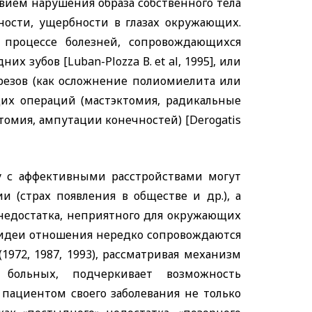
твием нарушения образа собственного тела
ности, ущербности в глазах окружающих.
 процессе болезней, сопровождающихся
дних зубов
[Lu
ban-Plozza
В.
et al,
1995], или
резов (как осложнение полиомиелита или
х операций (мастэктомия, радикальные
стомия, ампутации конечностей)
[Derogatis
у с аффективными расстройствами могут
 (страх появления в обществе и др.), а
недостатка, неприятного для окружающих
е идеи отношения нередко сопровождаются
(1972, 1987, 1993), рассматривая механизм
больных, подчеркивает возможность
пациентом своего заболевания не только