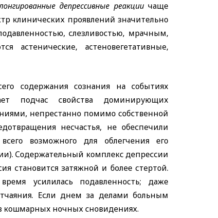
лонгированные депрессивные реакции
чаще
ектр клинических проявлений значительно
подавленностью, слезливостью, мрачным,
я астенические, астеновегетативные,
сего содержания сознания на событиях
тает подчас свойства доминирующих
ниями, непрестанно помимо собственной
дотвращения несчастья, не обеспечили
сего возможного для облегчения его
ии). Содержательный комплекс депрессии
сия становится затяжной и более стертой.
время усилилась подавленность; даже
тчаяния. Если днем за делами больным
т в кошмарных ночных сновидениях.