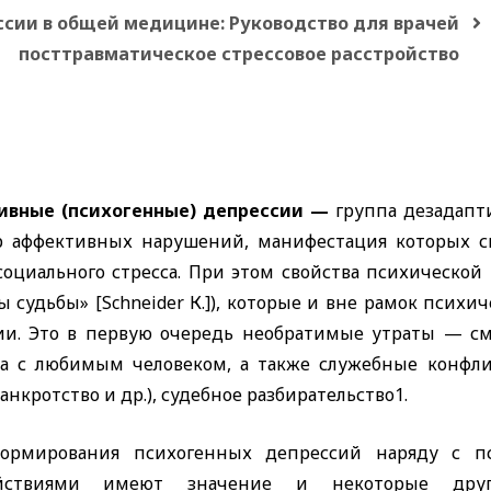
сии в общей медицине: Руководство для врачей
посттравматическое стрессовое расстройство
ивные (психогенные) депрессии —
группа дезадапт
р аффективных нарушений, манифестация которых с
социального стресса. При этом свойства психической
ры судьбы»
[Schneider
К.]), которые и вне рамок псих
ии. Это в первую очередь необратимые утраты — см
ка с любимым человеком, а также служебные конфл
банкротство и др.), судебное разбирательство1.
ормирования психогенных депрессий наряду с 
ействиями имеют значение и некоторые дру