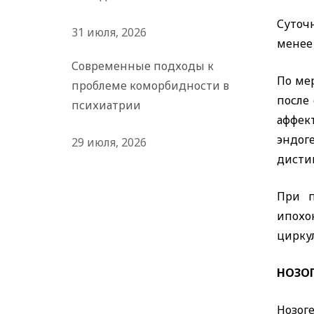
Суточ
31 июля, 2026
менее
Современные подходы к
По ме
проблеме коморбидности в
после
психиатрии
аффек
эндог
29 июля, 2026
дист
При п
ипохо
цирку
НОЗОГ
Нозог