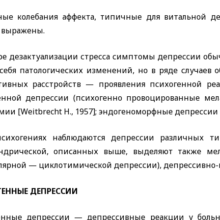
ные колебания аффекта, типичные для витальной де
 выражены.
ре дезактуализации стресса симптомы депрессии обыч
 себя патологических изменений, но в ряде случаев 
тивных расстройств — проявления психогенной реа
енной депрессии (психогенно провоцированные ме
имии
[Weitbrecht H.,
1957]; эндогеноморфные депрессии
сихогениях наблюдаются депрессии различных ти
ндрической, описанных выше, выделяют также мел
лярной — циклотимической депрессии), депрессивно-
ЕННЫЕ ДЕПРЕССИИ
енные депрессии — депрессивные реакции у боль