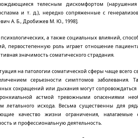
вождающиеся телесным дискомфортом (нарушения 
оспазма и т. д.), нередко сопряженные с генерализ
вич А. Б., Дробижев М. Ю., 1998].
 психологических, а также социальных влияний, спо
ий, первостепенную роль играет отношение пациент
тивная значимость соматического страдания.
туация на патологии соматической сферы чаще всего с
еличением серьезности симптомов заболевания. 
чных сокращений или дыхания могут сопровождаться
ронхиальной астмой тревожными опасениями нео
ом летального исхода. Весьма существенны для ряд
ющие качество жизни ограничения, налагаемые 
ность и профессиональную деятельность.