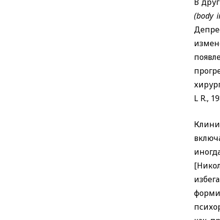
В друг
(body 
Депре
измен
появл
прогр
хирур
L R.,
19
Клини
включ
иногд
[Нико
избег
форми
психо