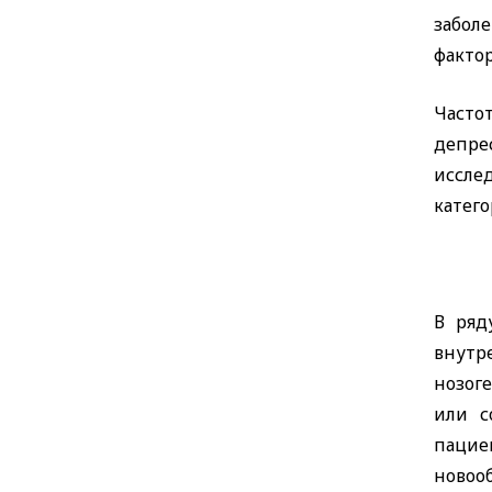
забол
фактор
Часто
депре
иссле
катег
В ряд
внутр
нозог
или с
пацие
новоо