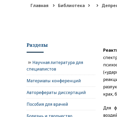
Главная
Библиотека
Депрес
Разделы
Реакт
спект
Научная литература для
психо
специалистов
(«уда
реакц
Материалы конференций
разлу
Авторефераты диссертаций
крах, 
Пособия для врачей
Для ф
возд
Болезнь и творчество