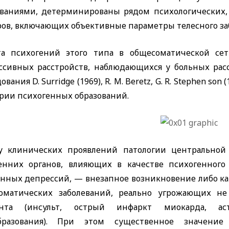
еваниями, детерминированы рядом психологических,
ов, включающих объективные параметры телесного забо
та психогений этого типа в общесоматической сет
ссивных расстройств, наблюдающихся у больных рас
дования
D. Surridge
(1969),
R. M. Beretz, G. R. Stephen son
(
ории психогенных образований.
у клинических проявлений патологии центрально
енних органов, влияющих в качестве психогенного
енных депрессий, — внезапное возникновение либо ка
оматических заболеваний, реально угрожающих не
нта (инсульт, острый инфаркт миокарда, аст
бразования). При этом существенное значение