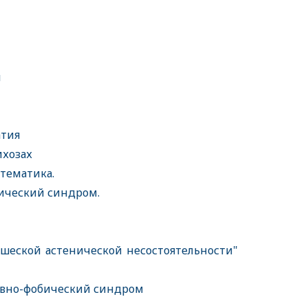
и
атия
ихозах
стематика.
ический синдром.
еской астенической несостоятельности"
ивно-фобический синдром