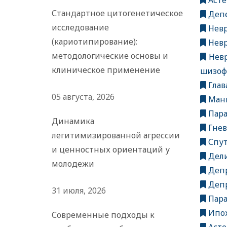
Асте
Стандартное цитогенетическое
Депе
исследование
Невр
(кариотипирование):
Невр
методологические основы и
Невр
клиническое применение
шизо
Глав
05 августа, 2026
Мани
Пара
Динамика
Гнев
легитимизированной агрессии
Спут
и ценностных ориентаций у
Дели
молодежи
Деп
Депр
31 июля, 2026
Пара
Ипох
Современные подходы к