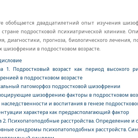
ге обобщается двадцатилетний опыт изучения шизо
 стране подростковой психиатрической клинике. Оп
ия, диагностики, прогноза, биологического лечения,
х шизофрении в подростковом возрасте.
дисловие
а 1. Подростковый возраст как период высокого ри
ренией в подростковом возрасте
альный патоморфоз подростковой шизофрении
оцирующие шизофрению факторы в подростковом во
 наследственности и воспитания в генезе подростко
нтуации характера как предрасполагающий фактор
а 2. Психопатоподобные расстройства. Определение и 
вные синдромы психопатоподобных расстройств. Си