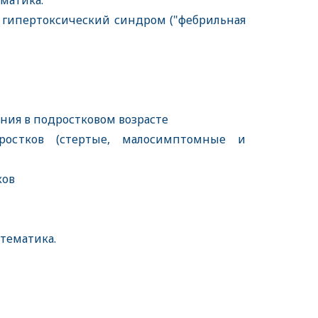
ематика.
гипертоксический синдром ("фебрильная
ния в подростковом возрасте
остков (стертые, малосимптомные и
тков
стематика.