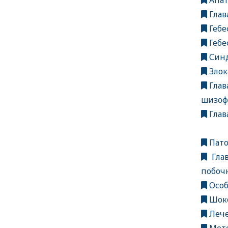
Апат
Глав
Гебе
Гебе
Синд
Злок
Глав
шизоф
Глав
Пато
Глав
побоч
Особ
Шоко
Лече