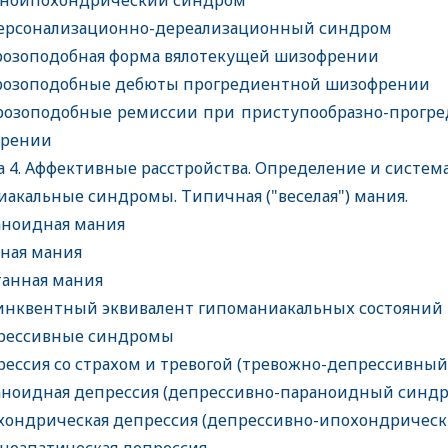
ноипохондрический синдром
рсонализационно-дереализационный синдром
озоподобная форма вялотекущей шизофрении
озоподобные дебюты прогредиентной шизофрении
озоподобные ремиссии при приступообразно-прогр
френии
а 4. Аффективные расстройства. Определение и систем
акальные синдромы. Типичная ("веселая") мания.
ноидная мания
ная мания
анная мания
нквентный эквивалент гипоманиакальных состояни
рессивные синдромы
ессия со страхом и тревогой (тревожно-депрессивны
ноидная депрессия (депрессивно-параноидный синд
ондрическая депрессия (депрессивно-ипохондричес