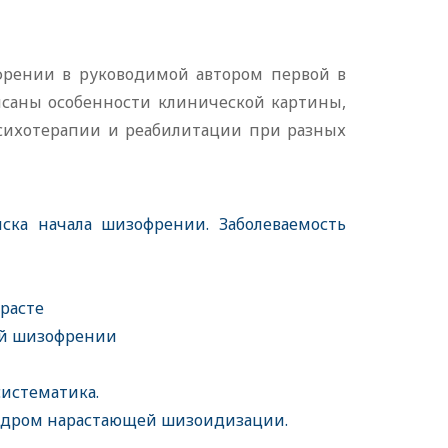
френии в руководимой автором первой в
исаны особенности клинической картины,
 психотерапии и реабилитации при разных
ска начала шизофрении. Заболеваемость
зрасте
вой шизофрении
систематика.
ндром нарастающей шизоидизации.