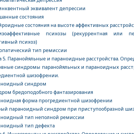
ноапатическая депрессия
нквентный эквивалент депрессии
анные состояния
роидные состояния на высоте аффективных расстрой
оаффективные психозы (рекуррентная или пер
тивный психоз)
патический тип ремиссии
а 5. Паранойяльные и параноидные расстройства. Опр
вные синдромы паранойяльных и параноидных расстр
едиентной шизофрении.
аноидный синдром
ром бредоподобного фантазирования
ноидная форма прогредиентной шизофрении
ый параноидный синдром при приступообразной ш
ноидный тип неполной ремиссии
ноидный тип дефекта