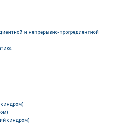
едиентной и непрерывно-прогредиентной
атика.
й
й синдром)
ром)
кий синдром)