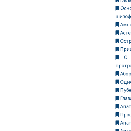
Глав
Осно
шизоф
Аме
Асте
Ост
Прис
О г
протр
Абор
Одно
Пубе
Глав
Апат
Прос
Апат