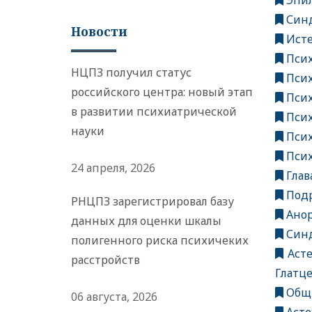
Эпи
Синд
Новости
Ист
Псих
НЦПЗ получил статус
Псих
российского центра: новый этап
Псих
в развитии психиатрической
Псих
науки
Псих
Псих
24 апреля, 2026
Глав
Подр
РНЦПЗ зарегистрировал базу
Анор
данных для оценки шкалы
Синд
полигенного риска психичеких
Асте
расстройств
Глатц
Общи
06 августа, 2026