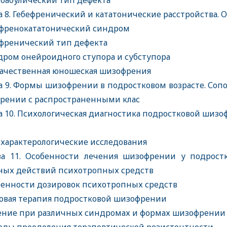
оабулический тип дефекта
а 8. Гебефренический и кататонические расстройства.
френокататонический синдром
френический тип дефекта
ром онейроидного ступора и субступора
ачественная юношеская шизофрения
а 9. Формы шизофрении в подростковом возрасте. Со
рении с распространенными клас
а 10. Психологическая диагностика подростковой шизо
характерологические исследования
а 11. Особенности лечения шизофрении у подростко
ных действий психотропных средств
енности дозировок психотропных средств
вая терапия подростковой шизофрении
ние при различных синдромах и формах шизофрени