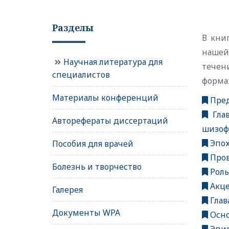
Разделы
В кни
нашей
Научная литература для
течен
специалистов
форма
Материалы конференций
Пре
Глав
Авторефераты диссертаций
шизоф
Эпох
Пособия для врачей
Пров
Болезнь и творчество
Роль
Акце
Галерея
Глав
Документы WPA
Осно