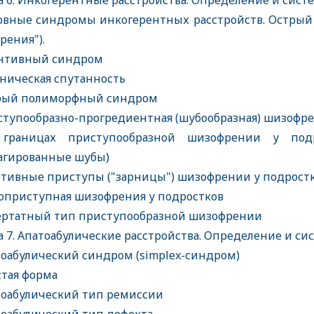
а 6. Инкогерентные расстройства. Определение и сист
вные синдромы инкогерентных расстройств. Острый 
рения").
нтивный синдром
ническая спутанность
рый полиморфный синдром
тупообразно-прогредиентная (шубообразная) шизофре
раницах приступообразной шизофрении у подр
агированные шубы)
тивные приступы ("зарницы") шизофрении у подрос
приступная шизофрения у подростков
ртатный тип приступообразной шизофрении
а 7. Апатоабулические расстройства. Определение и си
оабулический синдром (simplex-синдром)
тая форма
оабулический тип ремиссии