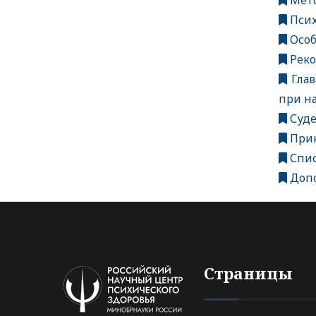
Мето
Пси
Особ
Реко
Глав
при н
Суде
Прин
Спис
Допо
Страницы