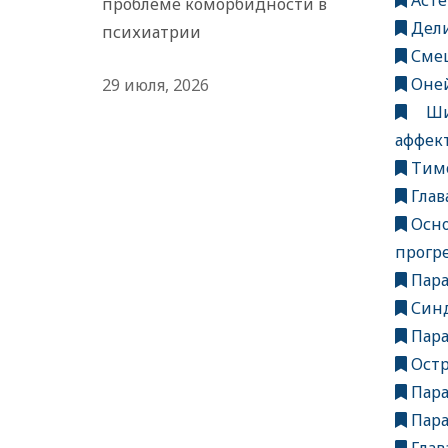
Асте
проблеме коморбидности в
Дели
психиатрии
Смеш
Оней
29 июля, 2026
Шиз
аффек
Тимо
Глав
Осно
прогр
Пар
Синд
Пара
Остр
Пара
Пара