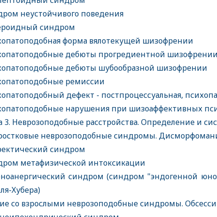
лептоидный синдром
ром неустойчивого поведения
ероидный синдром
опатоподобная форма вялотекущей шизофрении
опатоподобные дебюты прогредиентной шизофрени
опатоподобные дебюты шубообразной шизофрении
опатоподобные ремиссии
опатоподобный дефект - постпроцессуальная, психоп
опатоподобные нарушения при шизоаффективных пс
а 3. Неврозоподобные расстройства. Определение и си
остковые неврозоподобные синдромы. Дисморфоман
ектический синдром
ром метафизической интоксикации
ноанергический синдром (синдром "эндогенной юнош
еля-Хубера)
е со взрослыми неврозоподобные синдромы. Обсесс