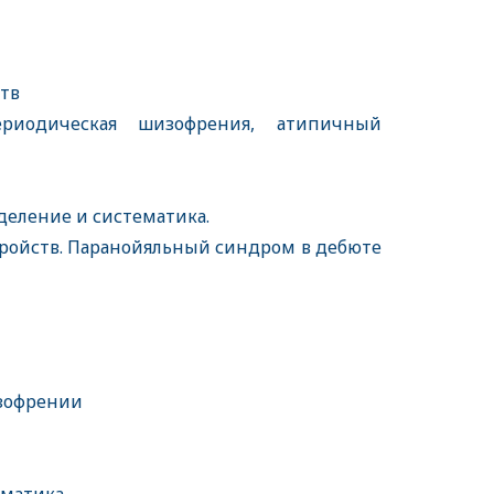
ств
иодическая шизофрения, атипичный
еделение и систематика.
ойств. Паранойяльный синдром в дебюте
изофрении