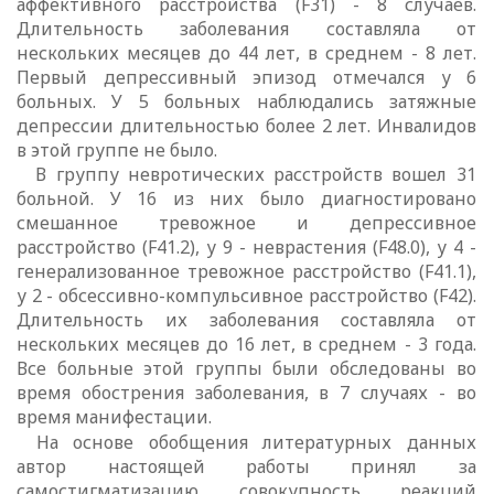
аффективного расстройства (
F
31) - 8 случаев.
Длительность заболевания составляла от
нескольких месяцев до 44 лет, в среднем - 8 лет.
Первый депрессивный эпизод отмечался у 6
больных. У 5 больных наблюдались затяжные
депрессии длительностью более 2 лет. Инвалидов
в этой группе не было.
В группу невротических расстройств вошел 31
больной. У 16 из них было диагностировано
смешанное тревожное и депрессивное
расстройство (
F
41.2), у 9 - неврастения (
F
48.0), у 4 -
генерализованное тревожное расстройство (
F
41.1),
у 2 - обсессивно-компульсивное расстройство (
F
42).
Длительность их заболевания составляла от
нескольких месяцев до 16 лет, в среднем - 3 года.
Все больные этой группы были обследованы во
время обострения заболевания, в 7 случаях - во
время манифестации.
На основе обобщения литературных данных
автор настоящей работы принял за
самостигматизацию совокупность реакций