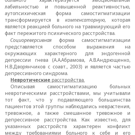
больного характеризуется эмоциональной
лабильностью и повышенной реактивностью,
аутопсихическая
форма самостигматизации
трансформируется в
компенсаторную,
которая
является реакцией больного на травмирующий его
факт пережитого психического расстройства.
Социореверсивная
форма самостигматизации
представляется способом выражения на
окружающих характерного для эндогенной
депрессии гнева (А.А.Абрамова, А.В.Андрющенко,
Н.В.Дворянчиков с соавт., 2003) и является
частью
депрессивного синдрома.
Невротические
расстройства.
Описывая самостигматизацию больных
невротическими расстройствами, мы учитывали
тот факт, что у подавляющего большинства
пациентов этой
группы наблюдались неврастения,
тревожное, а также смешанное тревожное и
депрессивное расстройства. Как известно, для
указанных расстройств
характерен конфликт
между требованиями больного к себе и его