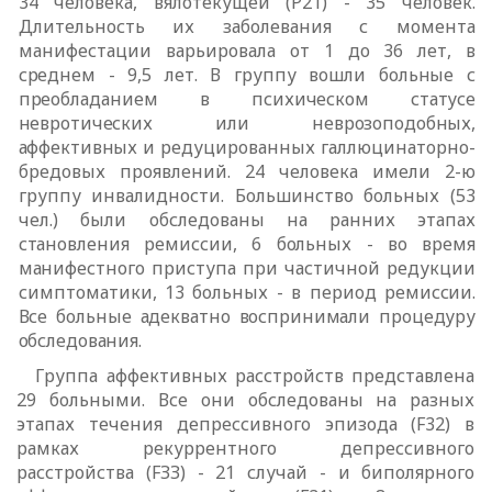
34 человека, вялотекущей (Р21) - 35 человек.
Длительность их заболевания с момента
манифестации варьировала
от 1 до 36 лет, в
среднем - 9,5 лет. В группу вошли больные с
преобладанием в
психическом статусе
невротических или неврозоподобных,
аффективных и
редуцированных галлюцинаторно-
бредовых проявлений. 24 человека имели 2-ю
группу инвалидности. Большинство больных (53
чел.) были обследованы
на ранних этапах
становления ремиссии, 6 больных - во время
манифестного
приступа при частичной редукции
симптоматики, 13 больных - в период
ремиссии.
Все больные адекватно воспринимали процедуру
обследования.
Группа аффективных расстройств представлена
29 больными. Все они обследованы на разных
этапах течения депрессивного эпизода (
F
32) в
рамках рекуррентного депрессивного
расстройства (
F
ЗЗ) - 21 случай - и биполярного