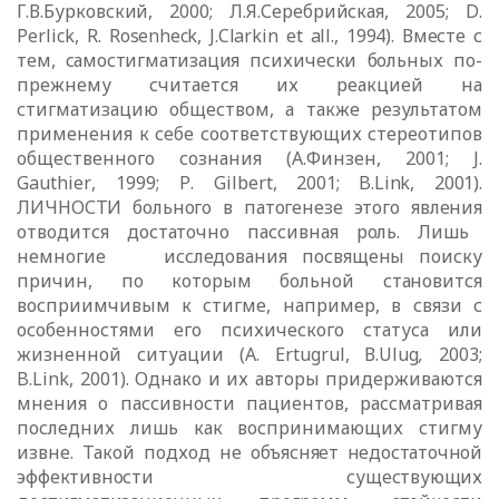
Г.В.Бурковский, 2000; Л.Я.Серебрийская, 2005;
D
.
Perlick
,
R
.
Rosenheck
,
J
.
Clarkin
et
all
., 1994). Вместе с
тем, самостигматизация
психически больных по-
прежнему считается их реакцией на
стигматизацию
обществом, а также результатом
применения к себе соответствующих стереотипов
общественного сознания (А.Финзен, 2001;
J
.
Gauthier
, 1999;
P
.
Gilbert
, 2001;
B
.
Link
, 2001).
ЛИЧНОСТИ
больного в патогенезе этого явления
отводится достаточно пассивная роль. Лишь
немногие исследования посвящены поиску
причин, по которым больной становится
восприимчивым к
стигме, например, в связи с
особенностями его психического статуса или
жизненной ситуации (А. Е
rtugrul
, В.
Ulug
,
2003;
B
.
Link
, 2001). Однако и их авторы придерживаются
мнения о пассивности пациентов, рассматривая
последних лишь как воспринимающих стигму
извне. Такой подход не
объясняет недостаточной
эффективности существующих