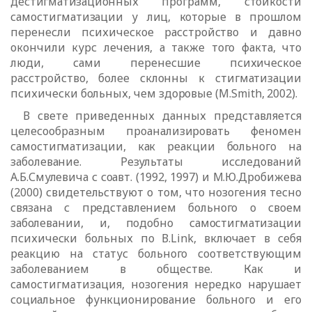
дестигматизационных
программ, стойкости
самостигматизации у лиц, которые в прошлом
перенесли психическое расстройство и давно
окончили курс лечения, а также того факта, что
люди, сами перенесшие психическое
расстройство, более склонны к стигматизации
психически больных, чем здоровые (М.
Smith
, 2002).
В свете приведенных данных представляется
целесообразным
проанализировать феномен
самостигматизации, как реакции больного на
заболевание. Результаты исследований
А.Б.Смулевича с соавт. (1992, 1997) и М.Ю.Дробижева
(2000) свидетельствуют о том, что нозогения тесно
связана с
представлением больного о своем
заболевании, и, подобно самостигматизации
психически больных по В.
Link
, включает в себя
реакцию на статус больного
соответствующим
заболеванием в обществе. Как и
самостигматизация,
нозогения нередко нарушает
социальное функционирование больного и его