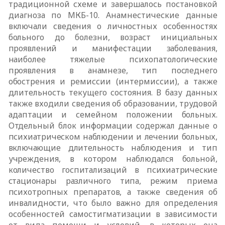
традиционной схеме и завершалось постановкой
диагноза по МКБ-10. Анамнестические данные
включали сведения о личностных особенностях
больного до болезни, возраст
инициальных
проявлений и манифестации заболевания,
наиболее тяжелые
психопатологические
проявления в анамнезе, тип последнего
обострения и
ремиссии (интермиссии), а также
длительность текущего состояния. В базу данных
также входили сведения об образовании, трудовой
адаптации и
семейном положении больных.
Отдельный блок информации содержал данные
о
психиатрическом наблюдении и лечении больных,
включающие длительность
наблюдения и тип
учреждения, в котором наблюдался больной,
количество
госпитализаций в психиатрические
стационары различного типа, режим приема
психотропных препаратов, а также сведения об
инвалидности, что было важно
для определения
особенностей самостигматизации в зависимости
от вида помощи и условий, в которых она