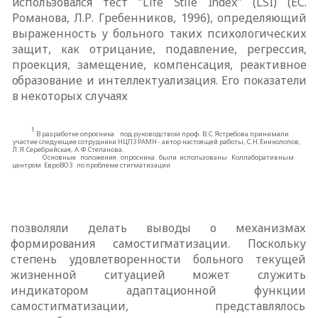
использовался тест "
Life
Stile
Index
" (
LSI
) (ЕС.
Романова, Л.Р. Гребенников, 1996), определяющий
выраженность у больного таких психологических
защит, как отрицание, подавление, регрессия,
проекция, замещение, компенсация, реактивное
образование и интеллектуализация. Его показатели
в некоторых случаях
1
В разработке опросника под руководством проф. В.С.Ястребова принимали
участие следующие сотрудники НЦПЗ РАМН - автор настоящей работы, С.Н.Ениколопов,
Л.Я.Серебрийская, А.Ф.Степанова.
Основные положения опросника были использованы Коллаборативным
центром ЕвроВОЗ по проблеме стигматизации
позволяли делать выводы о механизмах
формирования самостигматизации.
Поскольку
степень удовлетворенности больного текущей
жизненной ситуацией
может служить
индикатором адаптационной функции
самостигматизации,
представлялось