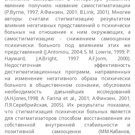
явление получило название самостигматизации
(Р.Вугпе, 1997; А.Финзен, 2001; В.
Link
, 2001). Многие
авторы считали стигматизацию результатом
влияния негативных
представлений о психически
больных на отношение к ним окружающих, а
самостигматизацию - снижением самооценки
психически больного под влиянием этих же
представлений (
J
.
Antoniou
, 2004;
S
.
M
.
Lowrie
, 1999; Р.
Hayward
,
J
.
A
.
Bright
, 1997 А.
F
.
Jorm
, 2000).
Недостаточная эффективность
дестигматизационных программ, направленных
на изменение негативного образа психически
больного в общественном сознании, обусловила
необходимость дальнейших исследований
(А.Н.
Jones
,1998; А.
Farina
et
al
., 2001;
А.Финзен, 2001;
Л.Я.Серебрийская, 2005). Их результаты показали,
что
стигматизация психически больных является
для стигматизаторов способом
восстановления их
собственной внутренней стабильности и
позитивной
самооценки (ММ.Кабанов,