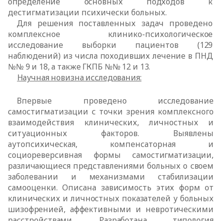
определение основных подходов к
дестигматизации психически больных.
Для решения поставленных задач проведено
комплексное клинико-
психологическое
исследование выборки пациентов (129
наблюдений) из числа
походивших лечение в ПНД
№№ 9 и 18, а также ГКПБ №№ 12 и 13.
Научная новизна исследования:
Впервые проведено исследование
самостигматизации с точки зрения комплексного
взаимодействия клинических, личностных и
ситуационных факторов. Выявлены
аутопсихическая, компенсаторная и
социореверсивная
формы самостигматизации,
различающиеся представлениями больных о своем
заболевании и механизмами стабилизации
самооценки. Описана зависимость
этих форм от
клинических и личностных показателей у больных
шизофренией,
аффективными и невротическими
расстройствами. Разработана типология