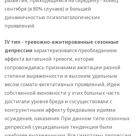
развития, приходящимся на середину - конец
сентября (в 80% случаев) и большей
динамичностью психопатологических
проявлений.
IV тип - тревожно-ажнтированные сезонные
депрессии
характеризовался преобладанием
аффекта витальной тревоги, которая
сопровождалась признаками ажитации разной
степени выраженности и высоким удельным
весом сомато-вегетативных проявлений. Идеи
собственной виновности у этих больных часто
достигали уровня бреда и сосуществовали с
конгруэнтными аффекту бредовыми идеями
осуждения, наказания. При данном типе сезонных
депрессий суицидальные тенденции были
наиболее выраженными. Все симптомы депрессии