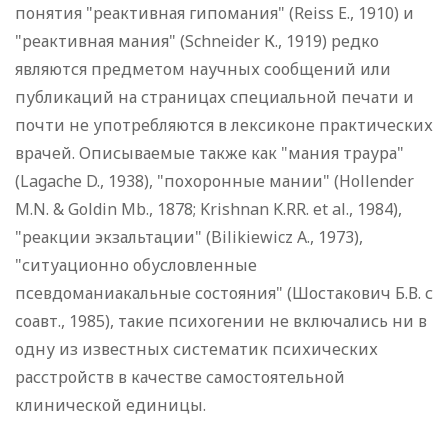
понятия "реактивная гипомания" (Reiss Е., 1910) и
"реактивная мания" (Schneider К., 1919) редко
являются предметом научных сообщений или
публикаций на страницах специальной печати и
почти не употребляются в лексиконе практических
врачей. Описываемые также как "мания траура"
(Lagache D., 1938), "похоронные мании" (Hollender
M.N. & Goldin Mb., 1878; Krishnan K.RR. et al., 1984),
"реакции экзальтации" (Bilikiewicz A., 1973),
"ситуационно обусловленные
псевдоманиакальные состояния" (Шостакович Б.В. с
соавт., 1985), такие психогении не включались ни в
одну из известных систематик психических
расстройств в качестве самостоятельной
клинической единицы.