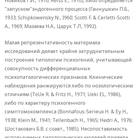
Новиков Г.И., 1970; Reiss E., 1910), либо определяется
"запуском"эндогенного процесса (Ганнушкин П.Б.,
1933; Schipkowensky N., I960; Scotti F. & Cerletti-Scotti
A., 1969; Мазаева Н.А., Царук Т.Л, 1992).
Малая репрезентативность материала
исследований делает крайне затруднительным
построение типологии психогений, учитывающей
совокупность дифференциальных
психопатологических признаков. Клинические
наблюдения ранжируются либо по нозологическим
отличиям (ToUe R. & Fritz Н., 1971; Ueki EL, 1986),
либо по характеру психогенного
симптомокомплекса (Bonnafous-Serieux Н. & Еу Н.,
1938; Klein M., 1941; Tellenbach H., 1965; Hedri A., 1976;
Шостакович Б.В. с соавт., 1985). Несопоставимость
используемых типологических моделей привела