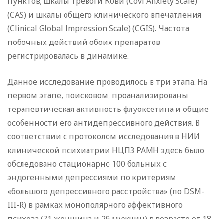
пунктов; шкалы тревоги Кови (Covi Anxiety Scale)
(CAS) и шкалы общего клинического впечатления
(Clinical Global Impression Scale) (CGIS). Частота
побочных действий обоих препаратов
регистрировалась в динамике.
Данное исследование проводилось в три этапа. На
первом этапе, поисковом, проанализированы
терапевтическая активность флуоксетина и общие
особенности его антидепрессивного действия. В
соответствии с протоколом исследования в НИИ
клинической психиатрии НЦПЗ РАМН здесь было
обследовано стационарно 100 больных с
эндогенными депрессиями по критериям
«большого депрессивного расстройства» (по DSM-
III-R) в рамках монополярного аффективного
психоза (71 женщина и 29 мужчин) в возрасте от 18