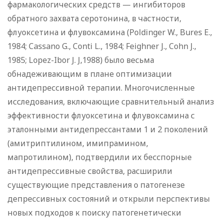
фармакологических средств — ингибиторов
обратного захвата серотонина, в частности,
флуоксетина и флувоксамина (Poldinger W., Bures E.,
1984; Cassano G., Conti L., 1984; Feighner J., Cohn J.,
1985; Lopez-Ibor J. J,1988) было весьма
обнадеживающим в плане оптимизации
антидепрессивной терапии. Многочисленные
исследования, включающие сравнительный анализ
эффективности флуоксетина и флувоксамина с
эталонными антидепрессантами 1 и 2 поколений
(амитриптилином, имипрамином,
мапротилином), подтвердили их бесспорные
антидепрессивные свойства, расширили
существующие представления о патогенезе
депрессивных состояний и открыли перспективы
новых подходов к поиску патогенетически