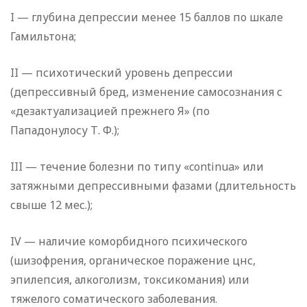
I — глубина депрессии менее 15 баллов по шкале
Гамильтона;
II — психотический уровень депрессии
(депрессивный бред, изменение самосознания с
«дезактуализацией прежнего Я» (по
Пападонулосу Т. Ф.);
III — течение болезни по типу «continua» или
затяжными депрессивными фазами (длительность
свыше 12 мес.);
IV — наличие коморбидного психического
(шизофрения, органическое поражение цнс,
эпилепсия, алкоголизм, токсикомания) или
тяжелого соматического заболевания.