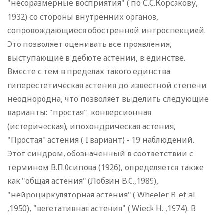
"несоразмерные восприятия" ( по С.С.Корсакову,
1932) со стороны внутренних органов,
сопровождающиеся обостренной интроспекцией.
Это позволяет оценивать все проявления,
выступающие в дебюте астении, в единстве.
Вместе с тем в пределах такого единства
гиперестетическая астения до известной степени
неоднородна, что позволяет выделить следующие
варианты: "простая", конверсионная
(истерическая), ипохондрическая астения,
"Простая" астения ( I вариант) - 19 наблюдений.
Этот синдром, обозначенный в соответствии с
термином В.П.0сипова (1926), определяется также
как "общая астения" (Лобзин B.C.,1989),
"нейроциркуляторная астения" ( Wheeler В. et al.
,1950), "вегетативная астения" ( Wieck H. ,1974). В