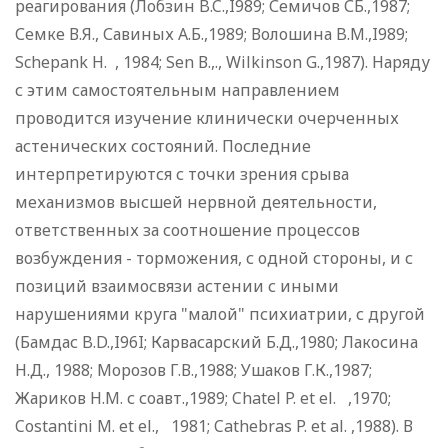
реагирования (Лобзин B.C.,I989; Семичов СБ.,1987;
Семке В.Я., Савиных А.Б.,1989; Волошина B.M.,I989;
Schepank H. , 1984; Sen В.,., Wilkinson G.,1987). Наряду
с этим самостоятельным направлением
проводится изучение клинически очерченных
астенических состояний. Последние
интерпретируются с точки зрения срыва
механизмов высшей нервной деятельности,
ответственных за соотношение процессов
возбуждения - торможения, с одной стороны, и с
позиций взаимосвязи астении с иными
нарушениями круга "малой" психиатрии, с другой
(Бамдас B.D.,I96I; Карвасарский Б.Д.,1980; Лакосина
Н.Д., 1988; Морозов Г.В.,1988; Ушаков Г.К.,1987;
Жариков Н.М. с соавт.,1989; Chatel P. et el. ,1970;
Costantini M. et el., 1981; Cathebras P. et al. ,1988). В