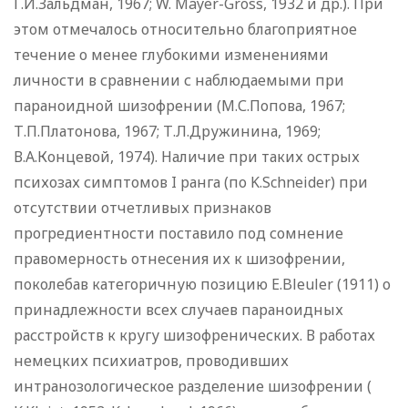
Г.И.Зальдман, 1967; W. Mayer-Gross, 1932 и др.). При
этом отмечалось относительно благоприятное
течение о менее глубокими изменениями
личности в сравнении с наблюдаемыми при
параноидной шизофрении (М.С.Попова, 1967;
Т.П.Платонова, 1967; Т.Л.Дружинина, 1969;
В.А.Концевой, 1974). Наличие при таких острых
психозах симптомов I ранга (по K.Schneider) при
отсутствии отчетливых признаков
прогредиентности поставило под сомнение
правомерность отнесения их к шизофрении,
поколебав категоричную позицию E.Bleuler (1911) о
принадлежности всех случаев параноидных
расстройств к кругу шизофренических. В работах
немецких психиатров, проводивших
интранозологическое разделение шизофрении (