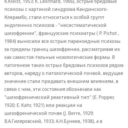
K.Kleist, 1953; K. Leonhard, 1966), острые бредовые
психозы с картиной синдрома Кандинского-
Клерамбо, стали относиться к особой групп
эндогенннх психозов - "несистематической
шизофрении", французские психиатры ( P. Pichot ,
1984) выносили все острые параноидные психозы
за пределы границ шизофрении, рассматривая их
как самостоя-тельные нозологические формы. В
патогенезе таких острых бредовых психозов рядом
авторов, наряду о патологической почвой, ведущее
значение стали придавать внешним влияниям, в
связи с чем, эти состояния обозначали как
"шизофренический реактивный тип" (E. Popper,
1920; E. Kahr, 1921) или реакции на
шизофренической почве (J. Berre, 1929;
В.А.Гиляровский, 1933; А.Н.Бунеев, 1938), а в