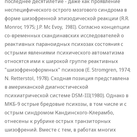
последнее десятилетие - даже как проявление
неспецифического острого мозгового синдрома в
форме шизофренной эпизодической реакции (R.R.
Monror, 1975; J.P. Mc Evoy, I98I). Согласно концепции
со-временных скандинавских исследователей о
реактивных параноидных психозах состояния с
острыми явлениями психического автоматизма
относятся ими к широкой группе реактивных
"шизофреноформных" психозов (E. Stromgren, 1974;
N. Retterstol, 1978). Сходная позиция представлена
в американской диагностической
психиатрической системе DSM-III(1980). Однако в
МКБ-9 острые бредовые психозы, в том числе и с
острым синдромом Кандинского-Клерамбо,
отнесены к рубрике острых транзиторных
шизофрений. Вместе с тем, в работах многих