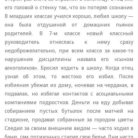
его головой о стенку так, что он потерял сознание.
В младших классах учился хорошо, любил школу —
она была отдушиной от домашних пьянок
родителей. В 7-м классе новый классный
руководитель отнеслась к нему сразу
недоброжелательно, при всем классе за какое-то
нарушение дисциплины назвала его «сыном
алкоголиков». Бросил ходить в школу. Когда отец
узнал об этом, то жестоко его избил. После
избиения убежал из дому, ночевал на чердаках, в
подвалах, но избегал контактов с асоциальными
компаниями подростков. Деньги на еду добывал
собиранием пустых бутылок после матчей на
стадионе, продавал собранные за городом цветы
Следил за своим внешним видом — часто ходил в
баню, гам потихоньку стирал свое белье Дни часто